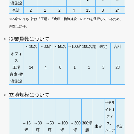
流施設
合計
2
1
2
4
13
3
24
※23社のうち1社は「工場」「倉庫・物流施設」の２つを選択しているため、
件数は24件。
従業員数について
～10名
～30名
～50名
～100名
100名超
未定
合計
オフィ
ス
工場
14
4
0
1
1
3
23
倉庫･物
流施設
立地規模について
サテラ
イトオ
フィ
～15
～30
～50
～100
～300
300坪
ス、
未定
合計
坪
坪
坪
坪
坪
超
シェア