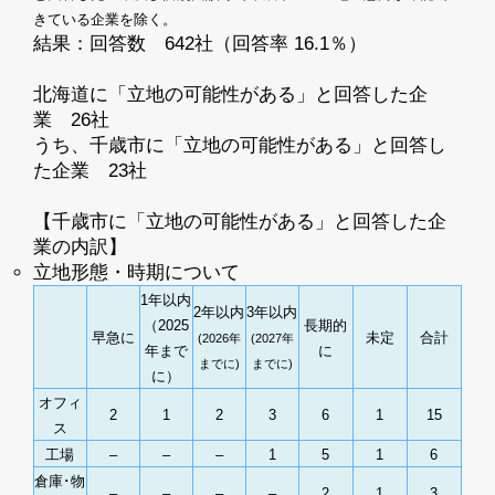
きている企業を除く。
結果：回答数 642社（回答率 16.1％）
北海道に「立地の可能性がある」と回答した企
業 26社
うち、千歳市に「立地の可能性がある」と回答し
た企業 23社
【千歳市に「立地の可能性がある」と回答した企
業の内訳】
立地形態・時期について
1年以内
2年以内
3年以内
（2025
長期的
早急に
未定
合計
(2026年
(2027年
年まで
に
までに)
までに)
に）
オフィ
2
1
2
3
6
1
15
ス
工場
–
–
–
1
5
1
6
倉庫･物
–
–
–
–
2
1
3