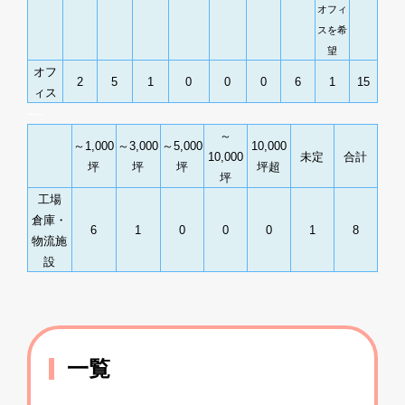
オフィ
スを希
望
オフ
2
5
1
0
0
0
6
1
15
ィス
―
～
～1,000
～3,000
～5,000
10,000
10,000
未定
合計
坪
坪
坪
坪超
坪
工場
倉庫・
6
1
0
0
0
1
8
物流施
設
一覧